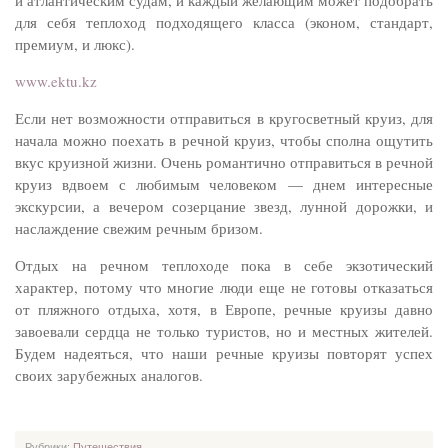
и атлантическим судам, и каждый желающим может подобрать
для себя теплоход подходящего класса (эконом, стандарт,
премиум, и люкс).
www.ektu.kz
Если нет возможности отправиться в кругосветный круиз, для
начала можно поехать в речной круиз, чтобы сполна ощутить
вкус круизной жизни. Очень романтично отправиться в речной
круиз вдвоем с любимым человеком — днем интересные
экскурсии, а вечером созерцание звезд, лунной дорожки, и
наслаждение свежим речным бризом.
Отдых на речном теплоходе пока в себе экзотический
характер, потому что многие люди еще не готовы отказаться
от пляжного отдыха, хотя, в Европе, речные круизы давно
завоевали сердца не только туристов, но и местных жителей.
Будем надеяться, что наши речные круизы повторят успех
своих зарубежных аналогов.
Рубрики:
Путешествия