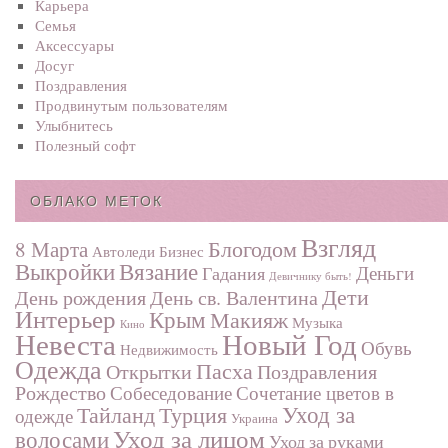
Карьера
Семья
Аксессуары
Досуг
Поздравления
Продвинутым пользователям
Улыбнитесь
Полезный софт
ОБЛАКО МЕТОК
Взгляд
Блогодом
8 Марта
Автоледи
Бизнес
Выкройки
Вязание
Деньги
Гадания
Девичнику быть!
Дети
День рождения
День св. Валентина
Интерьер
Крым
Макияж
Музыка
Кино
Невеста
Новый Год
Обувь
Недвижимость
Одежда
Пасха
Поздравления
Открытки
Рождество
Собеседование
Сочетание цветов в
Турция
Уход за
Тайланд
одежде
Украина
Уход за лицом
волосами
Уход за руками