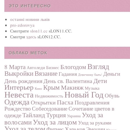
ЭТО ИНТЕРЕСНО
останні новини львів
pro-zdorovya
Смотрите
slon11.cc
sLON11.CC.
Смотри
здесь
sLON12.CC.
ОБЛАКО МЕТОК
Взгляд
Блогодом
8 Марта
Автоледи
Бизнес
Выкройки
Вязание
Деньги
Гадания
Девичнику быть!
Дети
День рождения
День св. Валентина
Интерьер
Крым
Макияж
Музыка
Кино
Невеста
Новый Год
Обувь
Недвижимость
Одежда
Пасха
Поздравления
Открытки
Рождество
Собеседование
Сочетание цветов в
Турция
Уход за
Тайланд
одежде
Украина
Уход за лицом
волосами
Уход за руками
Уход за телом
Харьков
Фитнес
Эмоции