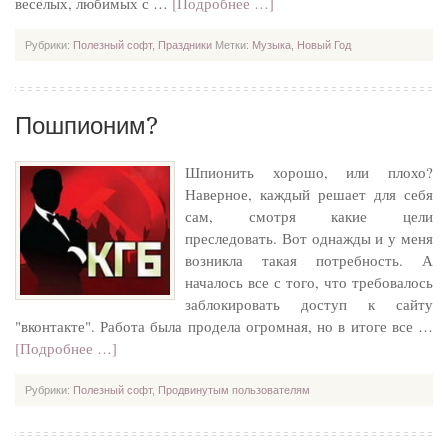
веселых, любимых с …
[Подробнее …]
Рубрики:
Полезный софт
,
Праздники
Метки:
Музыка
,
Новый Год
Пошпионим?
Шпионить хорошо, или плохо?
Наверное, каждый решает для себя
сам, смотря какие цели
преследовать. Вот однажды и у меня
возникла такая потребность. А
началось все с того, что требовалось
заблокировать доступ к сайту
"вконтакте". Работа была продела огромная, но в итоге все …
[Подробнее …]
Рубрики:
Полезный софт
,
Продвинутым пользователям