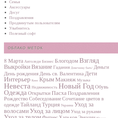
Семья
Аксессуары
Досуг
Поздравления
Продвинутым пользователям
Улыбнитесь
Полезный софт
ОБЛАКО МЕТОК
Взгляд
Блогодом
8 Марта
Автоледи
Бизнес
Выкройки
Вязание
Деньги
Гадания
Девичнику быть!
Дети
День рождения
День св. Валентина
Интерьер
Крым
Макияж
Музыка
Кино
Невеста
Новый Год
Обувь
Недвижимость
Одежда
Пасха
Поздравления
Открытки
Рождество
Собеседование
Сочетание цветов в
Турция
Уход за
Тайланд
одежде
Украина
Уход за лицом
волосами
Уход за руками
Уход за телом
Харьков
Фитнес
Эмоции