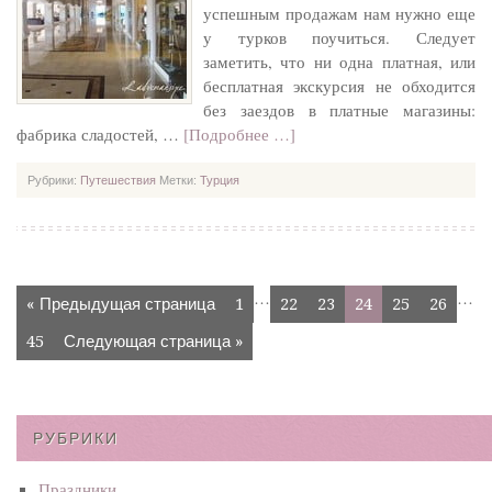
успешным продажам нам нужно еще
у турков поучиться. Следует
заметить, что ни одна платная, или
бесплатная экскурсия не обходится
без заездов в платные магазины:
фабрика сладостей, …
[Подробнее …]
Рубрики:
Путешествия
Метки:
Турция
…
…
« Предыдущая страница
1
22
23
24
25
26
45
Следующая страница »
РУБРИКИ
Праздники