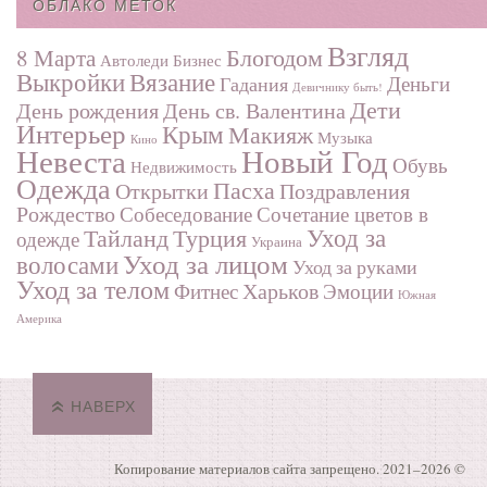
ОБЛАКО МЕТОК
Взгляд
Блогодом
8 Марта
Автоледи
Бизнес
Выкройки
Вязание
Деньги
Гадания
Девичнику быть!
Дети
День рождения
День св. Валентина
Интерьер
Крым
Макияж
Музыка
Кино
Невеста
Новый Год
Обувь
Недвижимость
Одежда
Пасха
Поздравления
Открытки
Рождество
Собеседование
Сочетание цветов в
Турция
Уход за
Тайланд
одежде
Украина
Уход за лицом
волосами
Уход за руками
Уход за телом
Харьков
Фитнес
Эмоции
Южная
Америка
НАВЕРХ
Копирование материалов сайта запрещено. 2021–
2026 ©