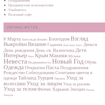
Поздравления
Продвинутым пользователям
Улыбнитесь
Полезный софт
ОБЛАКО МЕТОК
Взгляд
Блогодом
8 Марта
Автоледи
Бизнес
Выкройки
Вязание
Деньги
Гадания
Девичнику быть!
Дети
День рождения
День св. Валентина
Интерьер
Крым
Макияж
Музыка
Кино
Невеста
Новый Год
Обувь
Недвижимость
Одежда
Пасха
Поздравления
Открытки
Рождество
Собеседование
Сочетание цветов в
Турция
Уход за
Тайланд
одежде
Украина
Уход за лицом
волосами
Уход за руками
Уход за телом
Харьков
Фитнес
Эмоции
Южная
Америка