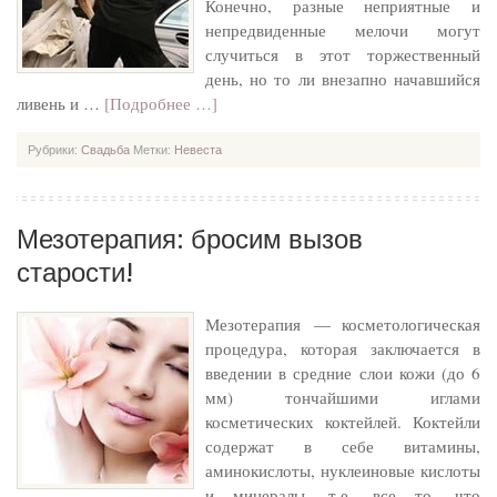
Конечно, разные неприятные и
непредвиденные мелочи могут
случиться в этот торжественный
день, но то ли внезапно начавшийся
ливень и …
[Подробнее …]
Рубрики:
Свадьба
Метки:
Невеста
Мезотерапия: бросим вызов
старости!
Мезотерапия — косметологическая
процедура, которая заключается в
введении в средние слои кожи (до 6
мм) тончайшими иглами
косметических коктейлей. Коктейли
содержат в себе витамины,
аминокислоты, нуклеиновые кислоты
и минералы, т.е. все то, что