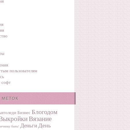
ия
ия
ия
ство
ры
ения
тым пользователям
сь
 софт
 МЕТОК
Блогодом
Автоледи
Бизнес
Выкройки
Вязание
День
Деньги
ичнику быть!