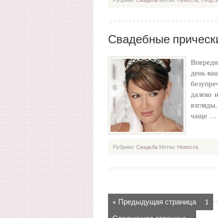
Рубрики:
Свадьба
Метки:
Невеста
,
Уход з
Свадебные прическ
Впереди
день ваш
безупр
далеко 
взгляды
чаще 
Рубрики:
Свадьба
Метки:
Невеста
« Предыдущая страница
1