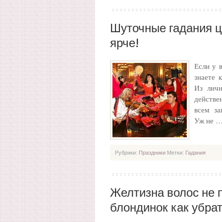
Шуточные гадания ц
ярче!
Если у 
знаете 
Из личн
действе
всем за
Уж не 
Рубрики:
Праздники
Метки:
Гадания
Желтизна волос не 
блондинок как убрат