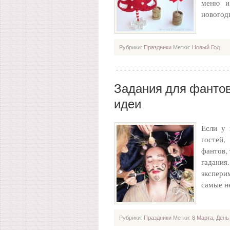
меню и
новогод
Рубрики:
Праздники
Метки:
Новый Год
Задания для фантов
идеи
Если у 
гостей,
фантов,
гадани
экспер
самые 
Рубрики:
Праздники
Метки:
8 Марта
,
День