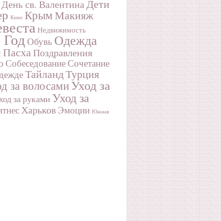
Дети
День св. Валентина
ер
Крым
Макияж
Кино
веста
Недвижимость
 Год
Одежда
Обувь
Пасха
Поздравления
и
о
Собеседование
Сочетание
Турция
Тайланд
одежде
Уход за
д за волосами
Уход за
ход за руками
Харьков
тнес
Эмоции
Южная