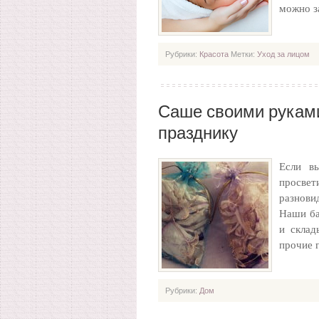
можно з
Рубрики:
Красота
Метки:
Уход за лицом
Саше своими руками
празднику
Если в
просве
разнови
Наши ба
и склад
прочие 
Рубрики:
Дом