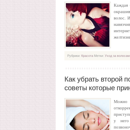
Каждая 
окрашив
волос. 
навязчи
интерне
желтиз
Рубрики:
Красота
Метки:
Уход за волосам
Как убрать второй п
советы которые при
Можно
откорре
приступ
у него
позвоно