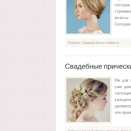
сегодня
стрижко
волосы 
Сегодня
Рубрики:
Свадьба
Метки:
Невеста
Свадебные прически
Ни для 
уже дав
ситуац
укладк
древнег
эти при