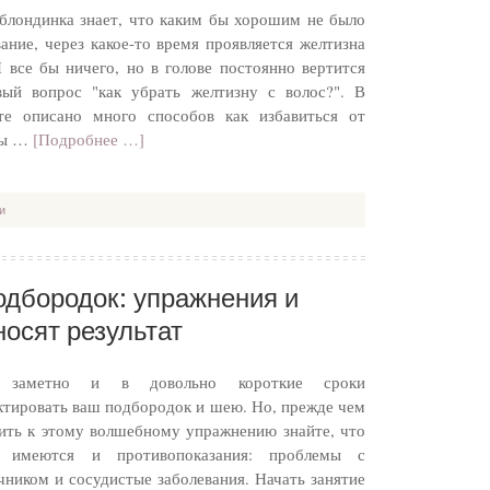
блондинка знает, что каким бы хорошим не было
ание, через какое-то время проявляется желтизна
И все бы ничего, но в голове постоянно вертится
вый вопрос "как убрать желтизну с волос?". В
те описано много способов как избавиться от
ны …
[Подробнее …]
и
одбородок: упражнения и
носят результат
 заметно и в довольно короткие сроки
ктировать ваш подбородок и шею. Но, прежде чем
ить к этому волшебному упражнению знайте, что
 имеются и противопоказания: проблемы с
чником и сосудистые заболевания. Начать занятие