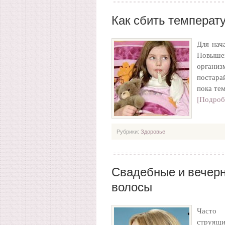
Как сбить температ
Для нач
Повышен
организ
постара
пока те
[Подроб
Рубрики:
Здоровье
Свадебные и вечерн
волосы
Часто 
струящи