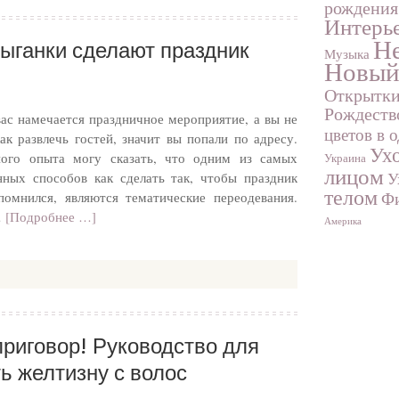
рождения
Интерь
Не
ыганки сделают праздник
Музыка
Новый
Открытк
Рождеств
вас намечается праздничное мероприятие, а вы не
цветов в 
как развлечь гостей, значит вы попали по адресу.
Ухо
ого опыта могу сказать, что одним из самых
Украина
лицом
У
нных способов как сделать так, чтобы праздник
телом
Фи
помнился, являются тематические переодевания.
…
[Подробнее …]
Америка
приговор! Руководство для
ь желтизну с волос