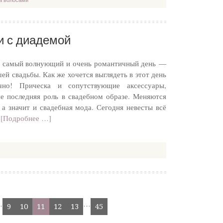
а волосами
и с диадемой
 самый волнующий и очень романтичный день —
ей свадьбы. Как же хочется выглядеть в этот день
ечно! Прическа и сопутствующие аксессуары,
не последняя роль в свадебном образе. Меняются
, а значит и свадебная мода. Сегодня невесты всё
…
[Подробнее …]
…
…
9
10
11
12
13
45