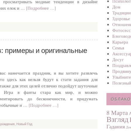
Психолог
 просматривать модные тенденции в дизайне
Дом
них елок и …
[Подробнее …]
Традиции
Здоровье
Отношен
Фотосеcс
Блоговод
Карьера
Семья
: примеры и оригинальные
Аксессуа
Досуг
Поздравл
Продвину
вас намечается праздник, и вы хотите развлечь
Улыбните
 то здесь как нельзя будут к стати задания для
Полезный
 также для этих целей отлично подойдут шуточные
я. Игра в фанты стара как мир, и можно
иментировать до бесконечности, и придумать
ОБЛАКО
необычные и …
[Подробнее …]
8 Марта
Взгляд
 рождения
,
Новый Год
Гадания
Дев