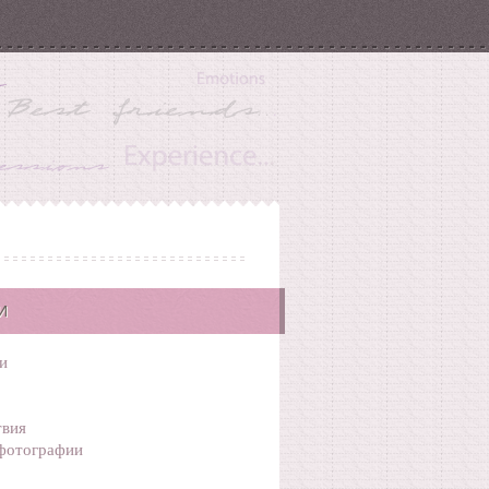
И
и
вия
фотографии