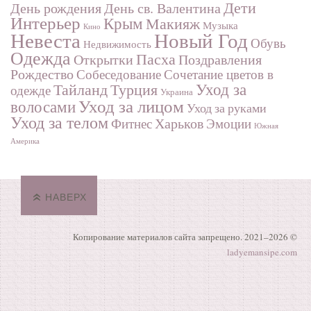
Дети
День рождения
День св. Валентина
Интерьер
Крым
Макияж
Музыка
Кино
Невеста
Новый Год
Обувь
Недвижимость
Одежда
Пасха
Поздравления
Открытки
Рождество
Собеседование
Сочетание цветов в
Турция
Уход за
Тайланд
одежде
Украина
Уход за лицом
волосами
Уход за руками
Уход за телом
Харьков
Фитнес
Эмоции
Южная
Америка
НАВЕРХ
Копирование материалов сайта запрещено. 2021–
2026 ©
ladyemansipe.com