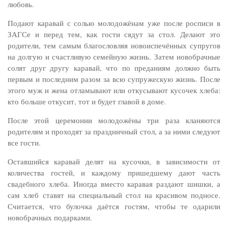
любовь.
Подают каравай с солью молодожёнам уже после росписи в
ЗАГСе и перед тем, как гости сядут за стол. Делают это
родители, тем самым благословляя новоиспечённых супругов
на долгую и счастливую семейную жизнь. Затем новобрачные
солят друг другу каравай, что по преданиям должно быть
первым и последним разом за всю супружескую жизнь. После
этого муж и жена отламывают или откусывают кусочек хлеба:
кто больше откусит, тот и будет главой в доме.
После этой церемонии молодожёны три раза кланяются
родителям и проходят за праздничный стол, а за ними следуют
все гости.
Оставшийся каравай делят на кусочки, в зависимости от
количества гостей, и каждому пришедшему дают часть
свадебного хлеба. Иногда вместо каравая раздают шишки, а
сам хлеб ставят на специальный стол на красивом подносе.
Считается, что булочка даётся гостям, чтобы те одарили
новобрачных подарками.