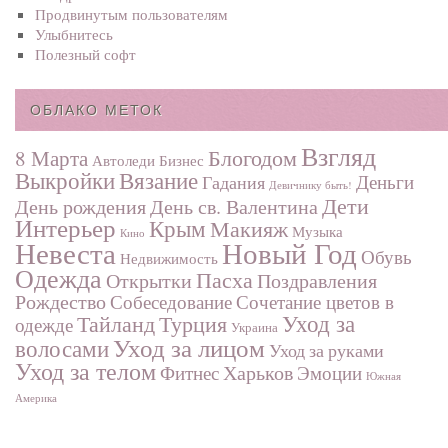
Продвинутым пользователям
Улыбнитесь
Полезный софт
ОБЛАКО МЕТОК
Взгляд
Блогодом
8 Марта
Автоледи
Бизнес
Выкройки
Вязание
Деньги
Гадания
Девичнику быть!
Дети
День рождения
День св. Валентина
Интерьер
Крым
Макияж
Музыка
Кино
Невеста
Новый Год
Обувь
Недвижимость
Одежда
Пасха
Поздравления
Открытки
Рождество
Собеседование
Сочетание цветов в
Турция
Уход за
Тайланд
одежде
Украина
Уход за лицом
волосами
Уход за руками
Уход за телом
Харьков
Фитнес
Эмоции
Южная
Америка