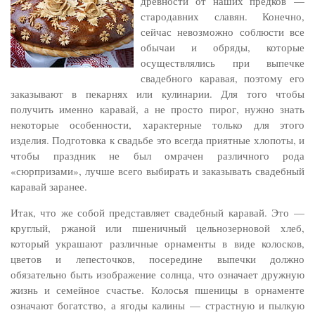
древности от наших предков —
стародавних славян. Конечно,
сейчас невозможно соблюсти все
обычаи и обряды, которые
осуществлялись при выпечке
свадебного каравая, поэтому его
заказывают в пекарнях или кулинарии. Для того чтобы
получить именно каравай, а не просто пирог, нужно знать
некоторые особенности, характерные только для этого
изделия. Подготовка к свадьбе это всегда приятные хлопоты, и
чтобы праздник не был омрачен различного рода
«сюрпризами», лучше всего выбирать и заказывать свадебный
каравай заранее.
Итак, что же собой представляет свадебный каравай. Это —
круглый, ржаной или пшеничный цельнозерновой хлеб,
который украшают различные орнаменты в виде колосков,
цветов и лепесточков, посередине выпечки должно
обязательно быть изображение солнца, что означает дружную
жизнь и семейное счастье. Колосья пшеницы в орнаменте
означают богатство, а ягоды калины — страстную и пылкую