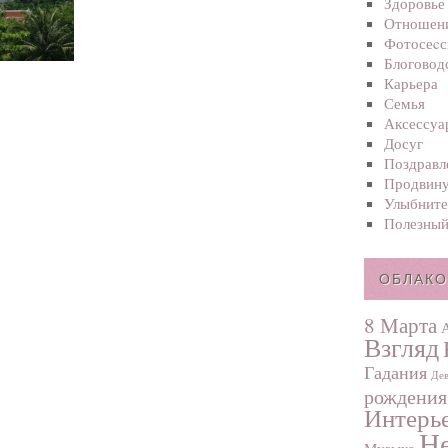
Здоровье
Отношен
Фотосеcс
Блоговод
Карьера
Семья
Аксессуа
Досуг
Поздравл
Продвину
Улыбните
Полезный
ОБЛАКО
8 Марта
Взгляд
Гадания
Дев
рождения
Интерь
Не