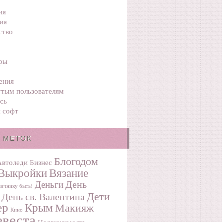
ия
ия
ство
ры
ения
тым пользователям
сь
 софт
 МЕТОК
Блогодом
Автоледи
Бизнес
Выкройки
Вязание
День
Деньги
ичнику быть!
Дети
День св. Валентина
ер
Крым
Макияж
Кино
веста