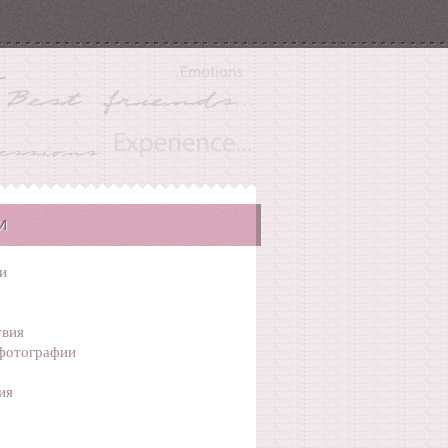
И
и
вия
фотографии
ия