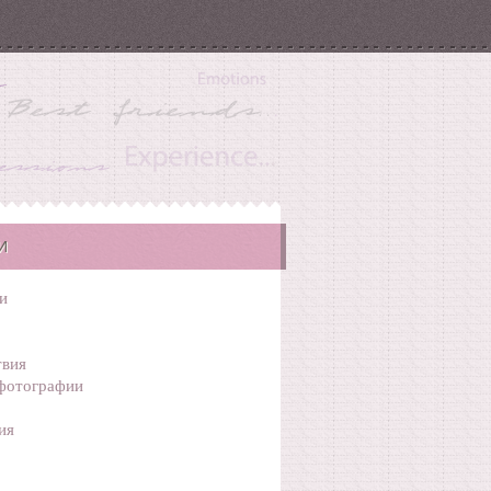
И
и
вия
фотографии
ия