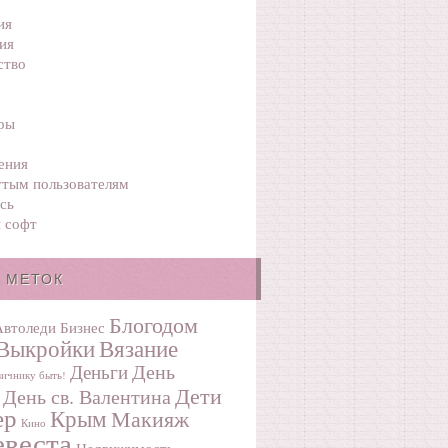
ия
ия
ство
ры
ения
тым пользователям
сь
 софт
 МЕТОК
Блогодом
Автоледи
Бизнес
Выкройки
Вязание
День
Деньги
ичнику быть!
Дети
День св. Валентина
ер
Крым
Макияж
Кино
веста