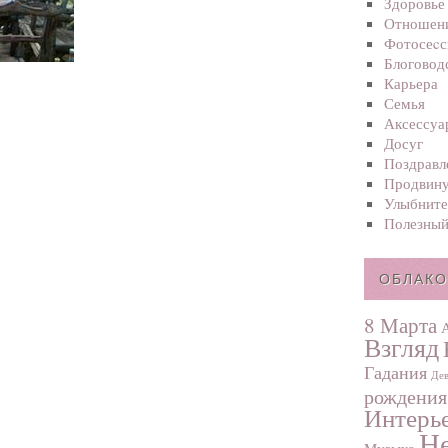
Здоровье
Отношен
Фотосеcс
Блоговод
Карьера
Семья
Аксессуа
Досуг
Поздравл
Продвину
Улыбните
Полезный
ОБЛАКО
8 Марта
Взгляд
Гадания
Дев
рождения
Интерь
Не