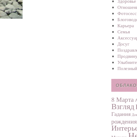
Здоровье
Отношен
Фотосеcс
Блоговод
Карьера
Семья
Аксессуа
Досуг
Поздравл
Продвину
Улыбните
Полезный
ОБЛАКО
8 Марта
Взгляд
Гадания
Дев
рождения
Интерь
Не