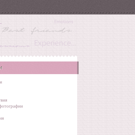
И
и
вия
фотографии
ия