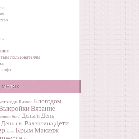
ия
ия
ство
ры
ения
тым пользователям
сь
 софт
 МЕТОК
Блогодом
Автоледи
Бизнес
Выкройки
Вязание
День
Деньги
ичнику быть!
Дети
День св. Валентина
ер
Крым
Макияж
Кино
веста