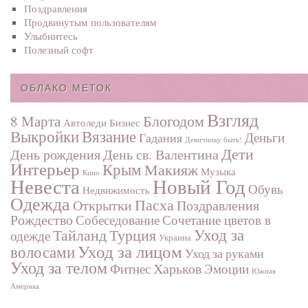
Поздравления
Продвинутым пользователям
Улыбнитесь
Полезный софт
ОБЛАКО МЕТОК
Взгляд
Блогодом
8 Марта
Автоледи
Бизнес
Выкройки
Вязание
Деньги
Гадания
Девичнику быть!
Дети
День рождения
День св. Валентина
Интерьер
Крым
Макияж
Музыка
Кино
Невеста
Новый Год
Обувь
Недвижимость
Одежда
Пасха
Поздравления
Открытки
Рождество
Собеседование
Сочетание цветов в
Турция
Уход за
Тайланд
одежде
Украина
Уход за лицом
волосами
Уход за руками
Уход за телом
Харьков
Фитнес
Эмоции
Южная
Америка