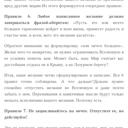
вред другим людям.Из этого формируется очередное правило:
Правило 6. Любое написанное желание должно
завершаться фразой-оберегом:
«Пусть это или нечто
большее гармонично войдет в мою жизнь, принесет радость и
счастье мне, и всем, кого это желание касается».
Обратите внимание на формулировку «или нечто большее».
Желая чего-то конкретно, не нужно ограничивать Вселенную в
ее усилиях помочь вам. Может быть, наш Мир считает вас
достойным отдыха не в Крыму, а на Лазурном берегу?
Итак, наше желание четко сформулировано и записано. Все 6
правил точно соблюдены. А что дальше?Дальше нужно
спокойно отпустить желание во Вселенную и даже почти
забыть о нем. Переживания и навязчивые мысли будут только
мешать исполнению вашего желания. Поэтому есть
Правило 7. Не зацикливайтесь на мечте. Отпустите ее, но
действуйте!
Это не означает, что можно теперь, как в сказке, лечь на печь