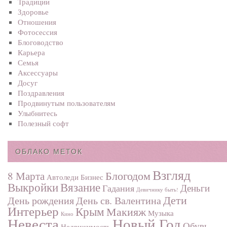
Традиции
Здоровье
Отношения
Фотосеcсия
Блоговодство
Карьера
Семья
Аксессуары
Досуг
Поздравления
Продвинутым пользователям
Улыбнитесь
Полезный софт
ОБЛАКО МЕТОК
Взгляд
Блогодом
8 Марта
Автоледи
Бизнес
Выкройки
Вязание
Деньги
Гадания
Девичнику быть!
Дети
День рождения
День св. Валентина
Интерьер
Крым
Макияж
Музыка
Кино
Невеста
Новый Год
Обувь
Недвижимость