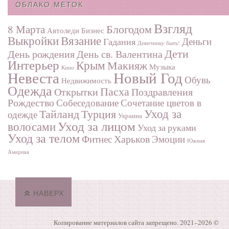
ОБЛАКО МЕТОК
Взгляд
Блогодом
8 Марта
Автоледи
Бизнес
Выкройки
Вязание
Деньги
Гадания
Девичнику быть!
Дети
День рождения
День св. Валентина
Интерьер
Крым
Макияж
Музыка
Кино
Невеста
Новый Год
Обувь
Недвижимость
Одежда
Пасха
Поздравления
Открытки
Рождество
Собеседование
Сочетание цветов в
Турция
Уход за
Тайланд
одежде
Украина
Уход за лицом
волосами
Уход за руками
Уход за телом
Харьков
Фитнес
Эмоции
Южная
Америка
НАВЕРХ
Копирование материалов сайта запрещено. 2021–
2026 ©