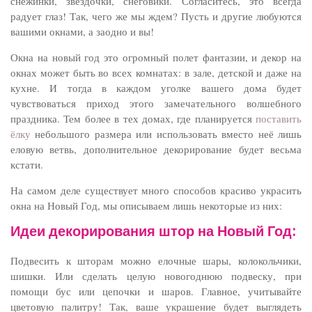
снежинки, звездочки, снеговики. Согласитесь, это всегда
радует глаз! Так, чего же мы ждем? Пусть и другие любуются
вашими окнами, а заодно и вы!
Окна на новый год это огромный полет фантазии, и декор на
окнах может быть во всех комнатах: в зале, детской и даже на
кухне. И тогда в каждом уголке вашего дома будет
чувствоваться приход этого замечательного волшебного
праздника. Тем более в тех домах, где планируется
поставить
ёлку
небольшого размера или использовать вместо неё лишь
еловую ветвь, дополнительное декорирование будет весьма
кстати.
На самом деле существует много способов красиво украсить
окна на Новый Год, мы описываем лишь некоторые из них:
Идеи декорирования штор на Новый Год:
Подвесить к шторам можно елочные шары, колокольчики,
шишки. Или сделать целую новогоднюю подвеску, при
помощи бус или цепочки и шаров. Главное, учитывайте
цветовую палитру! Так, ваше украшение будет выглядеть