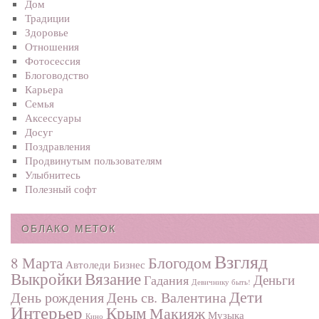
Дом
Традиции
Здоровье
Отношения
Фотосеcсия
Блоговодство
Карьера
Семья
Аксессуары
Досуг
Поздравления
Продвинутым пользователям
Улыбнитесь
Полезный софт
ОБЛАКО МЕТОК
Взгляд
Блогодом
8 Марта
Автоледи
Бизнес
Выкройки
Вязание
Деньги
Гадания
Девичнику быть!
Дети
День рождения
День св. Валентина
Интерьер
Крым
Макияж
Музыка
Кино