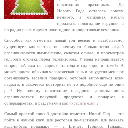
новогодних праздниках. До
Нового Года осталось совсем
немного, в магазинах начали
продавать новогодние игрушки, а
по радио рекламируют новогодние корпоративные вечеринки.
Способов как отметить новый год весело и незабываемо,
существует множество, но почему-то большинство людей
ограничиваются шампанским, салатом оливье, и просмотров
голубого огонька перед телевизором. У меня напрашивается
вопрос: «А вам не надоело из года в год одно и тоже?» А
может просто обычная человеческая лень и занудство мешают
организовать веселый праздник, который запомниться всем
надолго, и захочется повторить нечто подобное еще не один
раз? Ну почему новогодние праздники должны лишь
ограничиваться покупкой продуктов и подарков в
супермаркетах, и раздумьями
как украсить елку
?
Самый простой способ достойно отметить Новый Год — это
пойти в ночной клуб, или ресторан по-местному, или поехать
куда-нибудь подальше — в Египет, Турцию, Тайланд,