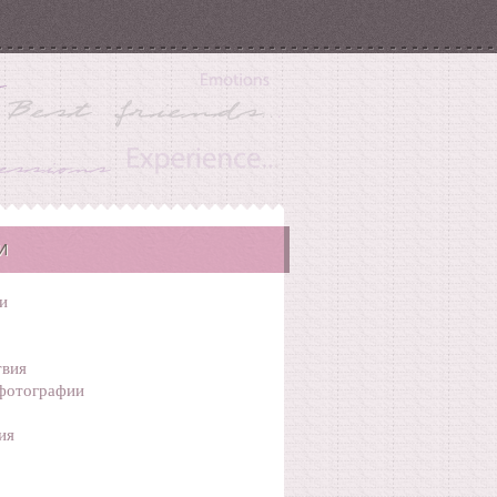
И
и
вия
фотографии
ия