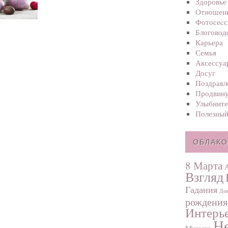
Здоровье
Отношен
Фотосеcс
Блоговод
Карьера
Семья
Аксессуа
Досуг
Поздравл
Продвину
Улыбните
Полезный
ОБЛАКО
8 Марта
Взгляд
Гадания
Дев
рождения
Интерь
Не