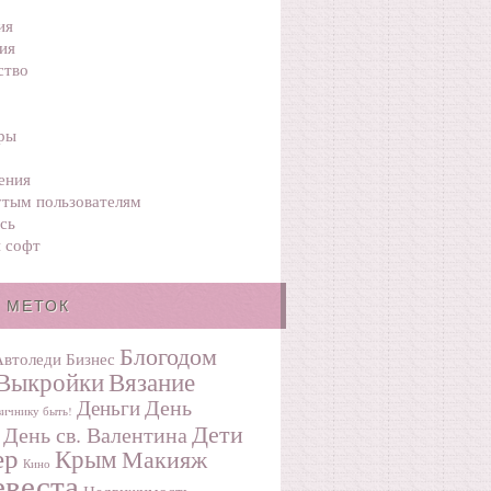
ия
ия
ство
ры
ения
тым пользователям
сь
 софт
 МЕТОК
Блогодом
Автоледи
Бизнес
Выкройки
Вязание
День
Деньги
ичнику быть!
Дети
День св. Валентина
ер
Крым
Макияж
Кино
веста