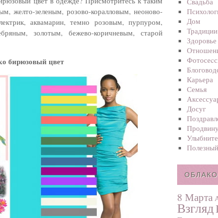
 бирюзовый цвет в одежде?
Присмотритесь к таким
Свадьба
ым, желто-зеленым, розово-коралловым, неоново-
Психолог
Дом
лектрик, аквамарин, темно розовым, пурпуром,
Традиции
ебряным, золотым, бежево-коричневым, старой
Здоровье
Отношен
Фотосеcс
ко бирюзовый цвет
Блоговод
Карьера
Семья
Аксессуа
Досуг
Поздравл
Продвину
Улыбните
Полезный
ОБЛАКО
8 Марта
Взгляд