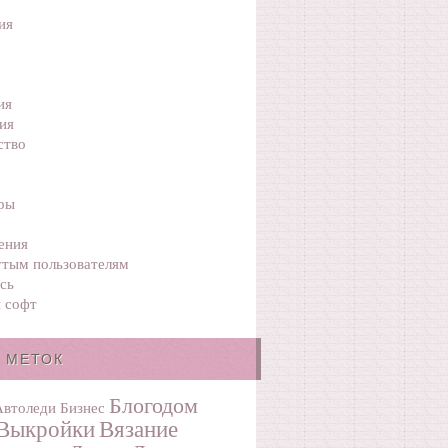
ия
ия
ия
ство
ры
ения
тым пользователям
сь
 софт
 МЕТОК
Блогодом
Автоледи
Бизнес
Выкройки
Вязание