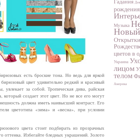
Гадания
Дев
рождения
Интерь
Не
Музыка
Новый
Открытк
Рождеств
цветов в 
Ухо
Украина
лицом
У
телом
бирюзовых есть броские тона. Но ведь для яркой
Фи
 бирюзовый цвет удивительно редкий и красивый
Америка
ы, увлекает за собой. Тропическая дива, райская
, который создает этот цвет. Но не все его могут
 внешность должна иметь наивысший контраст. Его
ители цветотипа «зима» и «весна», при условии
юзового цвета стоит подбирать из прозрачных
го оттенка. Избегайте бледных украшений. Золото