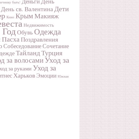
День
Деньги
ичнику быть!
Дети
День св. Валентина
ер
Крым
Макияж
Кино
веста
Недвижимость
 Год
Одежда
Обувь
Пасха
Поздравления
и
о
Собеседование
Сочетание
Турция
Тайланд
одежде
Уход за
д за волосами
Уход за
ход за руками
Харьков
тнес
Эмоции
Южная