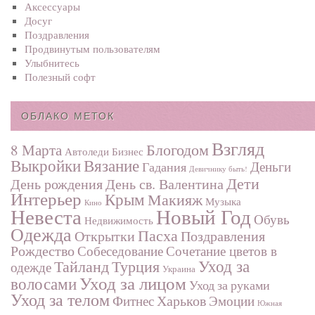
Аксессуары
Досуг
Поздравления
Продвинутым пользователям
Улыбнитесь
Полезный софт
ОБЛАКО МЕТОК
Взгляд
Блогодом
8 Марта
Автоледи
Бизнес
Выкройки
Вязание
Деньги
Гадания
Девичнику быть!
Дети
День рождения
День св. Валентина
Интерьер
Крым
Макияж
Музыка
Кино
Невеста
Новый Год
Обувь
Недвижимость
Одежда
Пасха
Поздравления
Открытки
Рождество
Собеседование
Сочетание цветов в
Турция
Уход за
Тайланд
одежде
Украина
Уход за лицом
волосами
Уход за руками
Уход за телом
Харьков
Фитнес
Эмоции
Южная