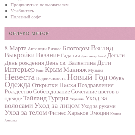
Продвинутым пользователям
Улыбнитесь
Полезный софт
ОБЛАКО МЕТОК
Взгляд
Блогодом
8 Марта
Автоледи
Бизнес
Выкройки
Вязание
Деньги
Гадания
Девичнику быть!
Дети
День рождения
День св. Валентина
Интерьер
Крым
Макияж
Музыка
Кино
Невеста
Новый Год
Обувь
Недвижимость
Одежда
Пасха
Поздравления
Открытки
Рождество
Собеседование
Сочетание цветов в
Турция
Уход за
Тайланд
одежде
Украина
Уход за лицом
волосами
Уход за руками
Уход за телом
Харьков
Фитнес
Эмоции
Южная
Америка