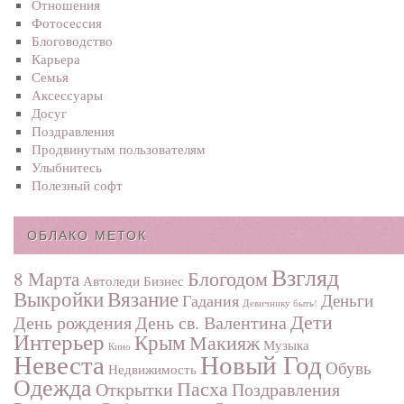
Отношения
Фотосеcсия
Блоговодство
Карьера
Семья
Аксессуары
Досуг
Поздравления
Продвинутым пользователям
Улыбнитесь
Полезный софт
ОБЛАКО МЕТОК
Взгляд
Блогодом
8 Марта
Автоледи
Бизнес
Выкройки
Вязание
Деньги
Гадания
Девичнику быть!
Дети
День рождения
День св. Валентина
Интерьер
Крым
Макияж
Музыка
Кино
Невеста
Новый Год
Обувь
Недвижимость
Одежда
Пасха
Поздравления
Открытки