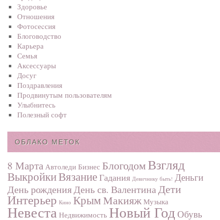
Здоровье
Отношения
Фотосеcсия
Блоговодство
Карьера
Семья
Аксессуары
Досуг
Поздравления
Продвинутым пользователям
Улыбнитесь
Полезный софт
ОБЛАКО МЕТОК
Взгляд
Блогодом
8 Марта
Автоледи
Бизнес
Выкройки
Вязание
Деньги
Гадания
Девичнику быть!
Дети
День рождения
День св. Валентина
Интерьер
Крым
Макияж
Музыка
Кино
Невеста
Новый Год
Обувь
Недвижимость