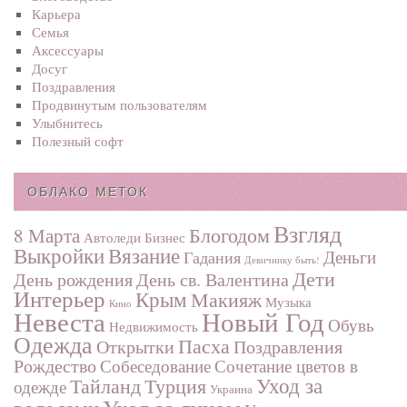
Карьера
Семья
Аксессуары
Досуг
Поздравления
Продвинутым пользователям
Улыбнитесь
Полезный софт
ОБЛАКО МЕТОК
Взгляд
Блогодом
8 Марта
Автоледи
Бизнес
Выкройки
Вязание
Деньги
Гадания
Девичнику быть!
Дети
День рождения
День св. Валентина
Интерьер
Крым
Макияж
Музыка
Кино
Невеста
Новый Год
Обувь
Недвижимость
Одежда
Пасха
Поздравления
Открытки
Рождество
Собеседование
Сочетание цветов в
Турция
Уход за
Тайланд
одежде
Украина